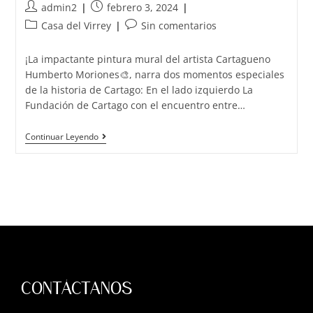
admin2
febrero 3, 2024
Casa del Virrey
Sin comentarios
¡La impactante pintura mural del artista Cartagueno
Humberto Moriones🎨, narra dos momentos especiales
de la historia de Cartago: En el lado izquierdo La
Fundación de Cartago con el encuentro entre…
Continuar Leyendo
CONTÁCTANOS