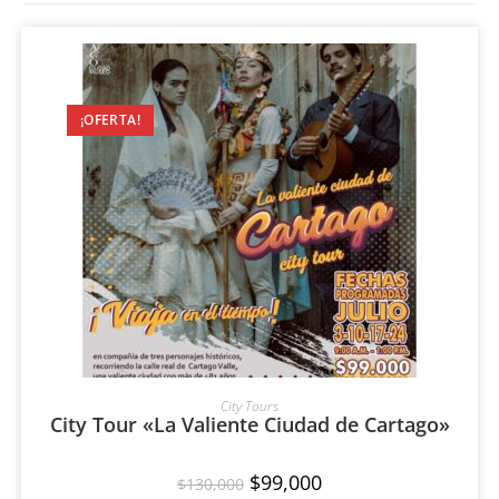
¡OFERTA!
AÑADIR AL CARRITO
City Tours
City Tour «La Valiente Ciudad de Cartago»
$
99,000
$
130,000