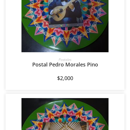
AÑADIR AL CARRITO
Postales
Postal Pedro Morales Pino
$
2,000