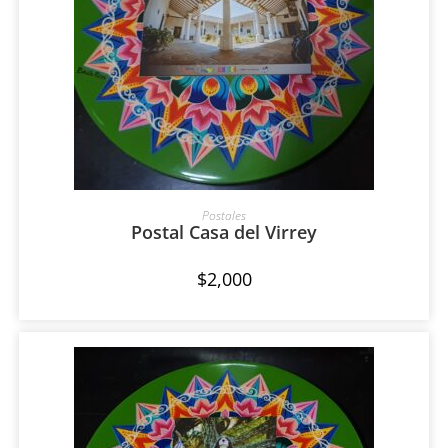
AÑADIR AL CARRITO
Postales
Postal Casa del Virrey
$
2,000