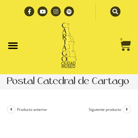
0
¿Quiénes somos?
Portales a la Historia
Postal Catedral de Cartago
Producto anterior
Siguiente producto