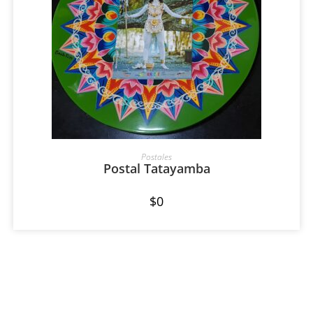
AÑADIR AL CARRITO
Postales
Postal Tatayamba
$
0