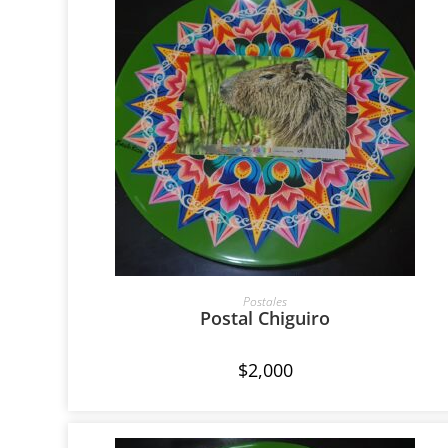
AÑADIR AL CARRITO
Postales
Postal Chiguiro
$
2,000