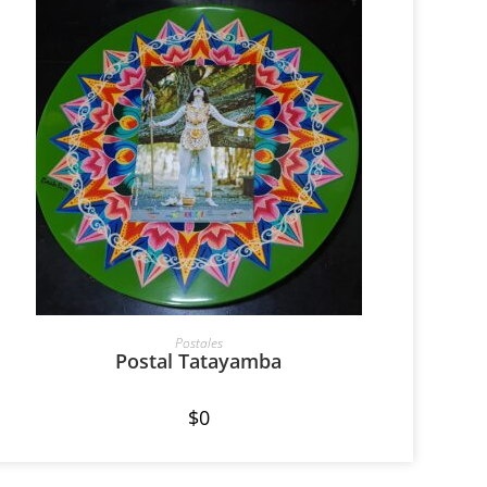
AÑADIR AL CARRITO
Postales
Postal Tatayamba
$
0