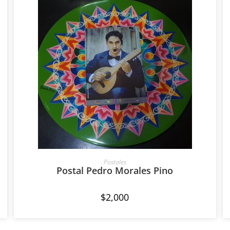
AÑADIR AL CARRITO
Postales
Postal Pedro Morales Pino
$
2,000