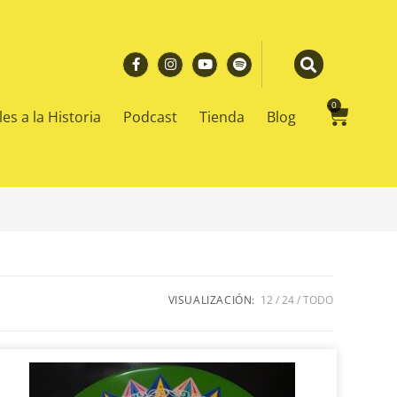
0
es a la Historia
Podcast
Tienda
Blog
VISUALIZACIÓN:
12
24
TODO