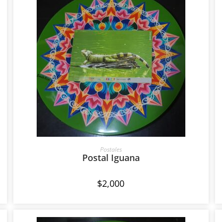
AÑADIR AL CARRITO
Postales
Postal Iguana
$
2,000