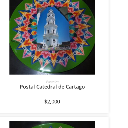
AÑADIR AL CARRITO
Postales
Postal Catedral de Cartago
$
2,000