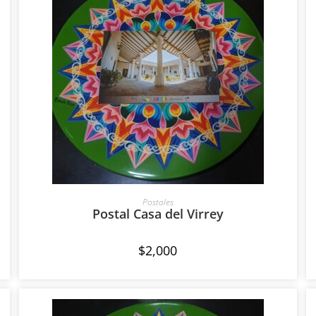
AÑADIR AL CARRITO
Postales
Postal Casa del Virrey
$
2,000