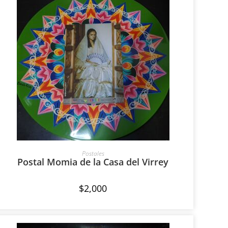
AÑADIR AL CARRITO
Postales
Postal Momia de la Casa del Virrey
$
2,000