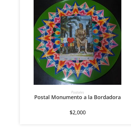
AÑADIR AL CARRITO
Postales
Postal Monumento a la Bordadora
$
2,000