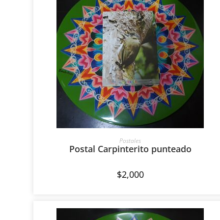
AÑADIR AL CARRITO
Postales
Postal Carpinterito punteado
$
2,000